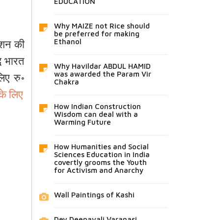
EDUCATION
Why MAIZE not Rice should
be preferred for making
मिशन की
Ethanol
्ध भारत
Why Havildar ABDUL HAMID
लिए रु॰
was awarded the Param Vir
Chakra
े लिए
How Indian Construction
Wisdom can deal with a
Warming Future
How Humanities and Social
Sciences Education in India
covertly grooms the Youth
for Activism and Anarchy
Wall Paintings of Kashi
Dev Deepavali Varanasi