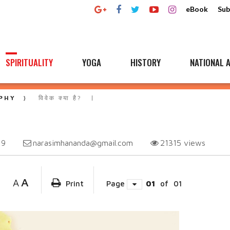
eBook
Sub
SPIRITUALITY
YOGA
HISTORY
NATIONAL A
PHY
विवेक क्या है?
narasimhananda@gmail.com
21315
views
19
A
A
Print
Page
01
of
01