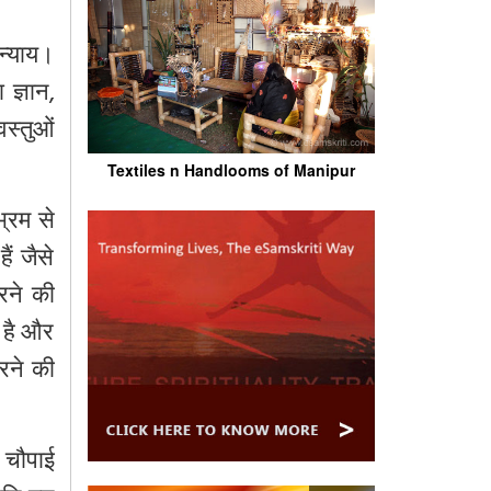
 न्याय।
 ज्ञान,
स्तुओं
Textiles n Handlooms of Manipur
भ्रम से
ं जैसे
रने की
 है और
रने की
ी चौपाई