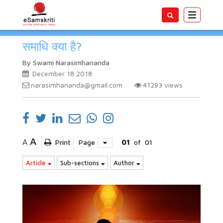
Toggle
navigatio
समाधि क्या है?
By Swami Narasimhananda
December 18 2018
narasimhananda@gmail.com
41293
views
A
A
Print
Page
01
of
01
Article
Sub-sections
Author