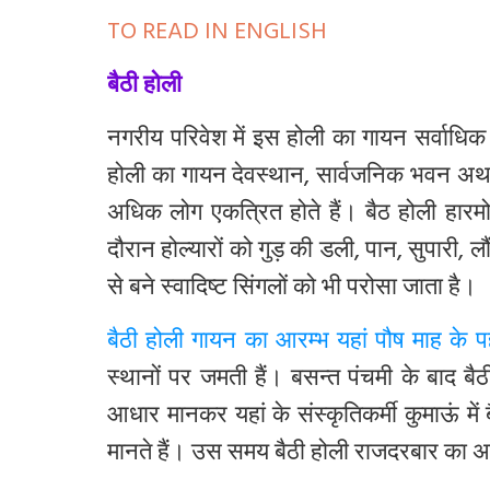
TO READ IN ENGLISH
बैठी होली
नगरीय
परिवेश
में
इस
होली
का
गायन
सर्वाधिक
होली
का
गायन
देवस्थान
,
सार्वजनिक
भवन
अथ
अधिक
लोग
एकत्रित
होते
हैं।
बैठ
होली
हारम
दौरान
होल्यारों
को
गुड़
की
डली
,
पान
,
सुपारी
,
लौ
से
बने
स्वादिष्ट
सिंगलों
को
भी
परोसा
जाता
है।
बैठी होली गायन का आरम्भ यहां पौष माह के पह
स्थानों
पर
जमती
हैं।
बसन्त
पंचमी
के
बाद
बैठ
आधार
मानकर
यहां
के
संस्कृतिकर्मी
कुमाऊं
में
मानते
हैं।
उस
समय
बैठी
होली
राजदरबार
का
अ