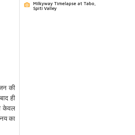
Milkyway Timelapse at Tabo,
Spiti Valley
जन
की
बाद
ही
ी
केवल
िनय
का