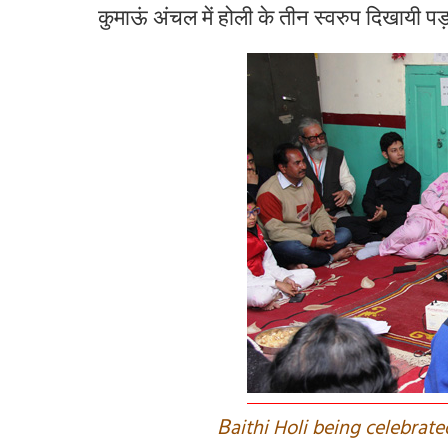
कुमाऊं
अंचल
में
होली
के
तीन
स्वरुप
दिखायी
पड़
B
aithi Holi being celebrat