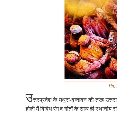
Pic
उ
त्तरप्रदेश
के
मथुरा
-
वृन्दावन
की
तरह
उत्तर
होली
में
विविध
रंग
व
गीतों
के
साथ
ही
स्थानीय
सं