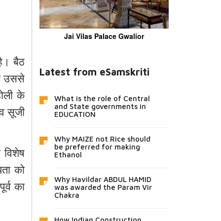
Jai Vilas Palace Gwalior
है।
बैठ
Latest from eSamskriti
ा
उससे
होली
के
What is the role of Central
and State governments in
व
सूजी
EDUCATION
Why MAIZE not Rice should
be preferred for making
ा
विशेष
Ethanol
यता
को
Why Havildar ABDUL HAMID
पूर्व
का
was awarded the Param Vir
Chakra
How Indian Construction