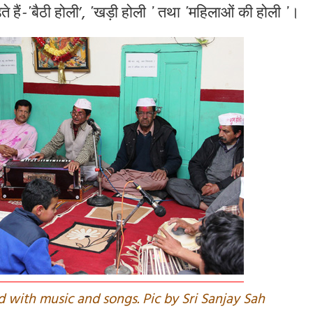
ते
हैं
-
῾
बैठी
होली’
,
῾
खड़ी
होली
᾿
तथा
῾
महिलाओं
की
होली
᾿
।
ed with music and songs. Pic by Sri Sanjay Sah