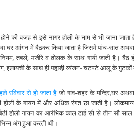
होने
की
वजह
से
इसे
नागर
होली
के
नाम
से
भी
जाना
जाता
वा
घर
आंगन
में
बैठकर
किया
जाता
है
जिसमें
पांच
-
सात
अथव
ोनियम
,
तबले
,
मजीरे
व
ढोलक
के
साथ
गायी
जाती
है।
बैठ
ंग
,
इलायची
के
साथ
ही
पहा़डी़
व्यंजन-
चटपटे
आलू
के
गुटकों
ले रविवार से हो जाता है
जो
गांव
-
शहर
के
मन्दिर
,
घर
अथव
ी
होली
के
गायन
में
और
अधिक
रंगत
छा
जाती
है।
लोकमान्
बैठी
होली
गायन
का
आरंभिक
काल
ढाई
सौ
से
तीन
सौ
साल
भिन्न
अंग
हुआ
करती
थी।