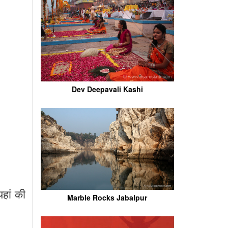
Dev Deepavali Kashi
यहां
की
Marble Rocks Jabalpur