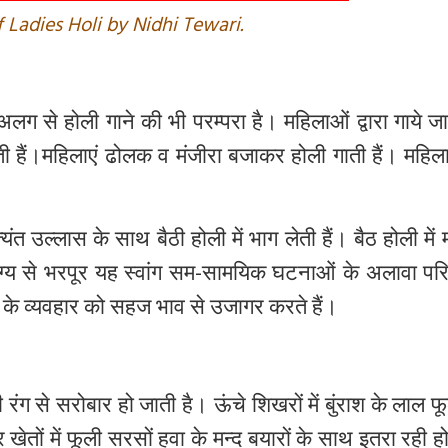
 Ladies Holi by Nidhi Tewari.
अलग
से
होली
गाने
की
भी
परम्परा
है।
महिलाओं
द्वारा
गाये
जा
ती
हैं।महिलाएं
ढोलक
व
मंजीरा
बजाकर
होली
गाती
हैं।
महिला
्यंत
उल्लास
के
साथ
बैठी
होली
में
भाग
लेती
हैं।
बैठ
होली
में
ंग्य
से
भरपूर
यह
स्वांग
सम
-
सामयिक
घटनाओं
के
अलावा
पर
के
व्यवहार
को
सहज
भाव
से
उजागर
करते
हैं।
ी
रंग
से
सरोबार
हो
जाती
है।
ऊंचे
शिखरों
में
बुंराश
के
लाल
फ
र
खेतों
में
फूली
सरसों
हवा
के
मन्द
बयारों
के
साथ
इतरा
रही
ह