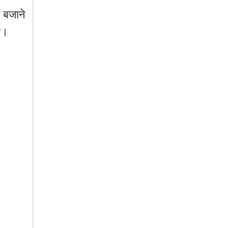
क
बजाने
ै।