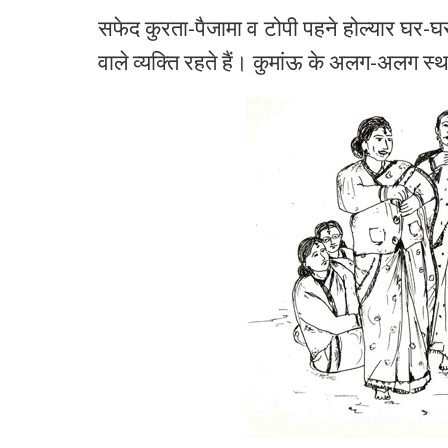
सफेद
कुरता
-
पैजामा
व
टोपी
पहने
होल्यार
घर
-
घ
वाले
व्यक्ति
रहते
हैं।
कुमांऊ
के
अलग
-
अलग
स्थ