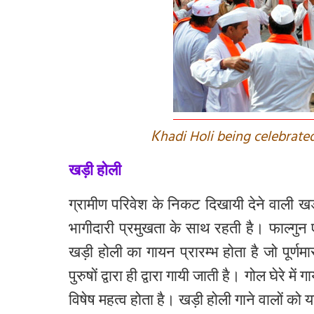
K
hadi Holi being celebrate
खड़ी होली
ग्रामीण
परिवेश
के
निकट
दिखायी
देने
वाली
ख
भागीदारी
प्रमुखता
के
साथ
रहती
है।
फाल्गुन
खड़ी
होली
का
गायन
प्रारम्भ
होता
है
जो
पूर्णम
पुरुषों
द्वारा
ही
द्वारा
गायी
जाती
है।
गोल
घेरे
में
गा
विषेष
महत्व
होता
है।
खड़ी
होली
गाने
वालों
को
य