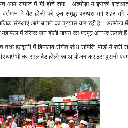
यन
आम
समाज
में
भी
होने
लगा।
अल्मोड़ा
में
इसकी
शुरुआ
।
वर्तमान
में
बैठ
होली
की
इस
समृद्ध
परम्परा
को
शहर
की
ाजिक
संस्थाएं
आगे
बढ़ाने
का
प्रयास
कर
रही
है।
अल्मोड़ा
में
ी
महफिल
में
रसिक
जन
होली
गायन
का
भरपूर
आनन्द
उठाते
है
ंच
तथा
हल्द्वानी
में
हिमालय
संगीत
शोध
समिति
,
पौड़ी
में
श्री
र
ंस्थाएं
भी
हर
साल
बैठ
होली
का
आयोजन
कर
इस
पुरानी
परम