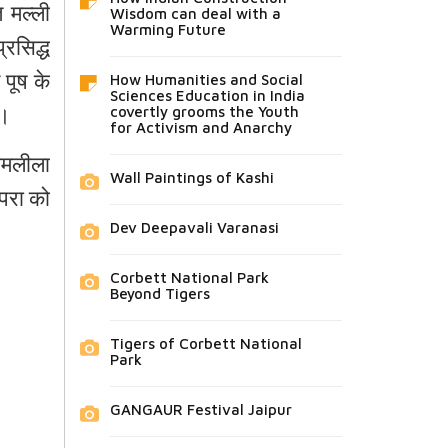
त
मल्ली
Wisdom can deal with a
Warming Future
प्रसिद्ध
पूष
के
How Humanities and Social
Sciences Education in India
ं।
covertly grooms the Youth
for Activism and Anarchy
ामलीला
Wall Paintings of Kashi
्परा
को
Dev Deepavali Varanasi
Corbett National Park
Beyond Tigers
Tigers of Corbett National
Park
GANGAUR Festival Jaipur