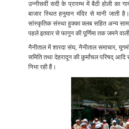
उन्नीसवीं
सदी
के
प्रारम्भ
में
बैठी
होली
का
गा
बाजार
स्थित
हनुमान
मंदिर
से
मानी
जाती
है
सांस्कृतिक
संस्था
हुक्का
क्लब
सहित
अन्य
साम
पहले
इतवार
से
फागुन
की
पूर्णिमा
तक
जमने
वाल
नैनीताल
में
शारदा
संघ
,
नैनीताल
समाचार
,
युगम
समिति
तथा
देहरादून
की
कुर्मांचल
परिषद्
आदि
स
निभा
रही
हैं।