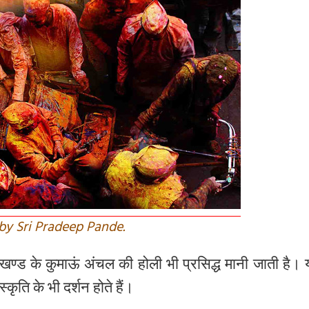
 by Sri Pradeep Pande.
ाखण्ड
के
कुमाऊं
अंचल
की
होली
भी
प्रसिद्ध
मानी
जाती
है।
स्कृति
के
भी
दर्शन
होते
हैं।