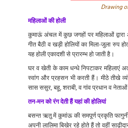
D
rawing of
महिलाओं की होली
कुमाऊं
अंचल
में
कुछ
जगहों
पर
महिलाओं
द्वारा
गीत
बैठी
व
खड़ी
होलियों
का
मिला
-
जुला
रुप
हो
यह होली एकादशी से प्रारम्भ हो जाती है
।
घर
व
खेती
के
काम
धन्धे
निपटाकर
महिलाएं
अत
स्वांग
और
प्रहसन
भी
करती
हैं।
मीठे
तीखे
व्य
सास
ससुर
,
बहू
,
श
राबी
,
व
गांव
प्रधान
व
नेताओं
तन-मन को रंग देती हैं यहां की होलियां
बसन्त
ऋतु
में
कुमांऊ
की
समपूर्ण
प्रकृति
फागुन
अपनी
लालिमा
बिखेर
रहे
होते
हैं
तो
वहीं
साढ़ीदा