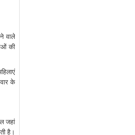
ने
वाले
ओं की
महिलाएं
िवार
के
ूल
जहां
ोती
है।