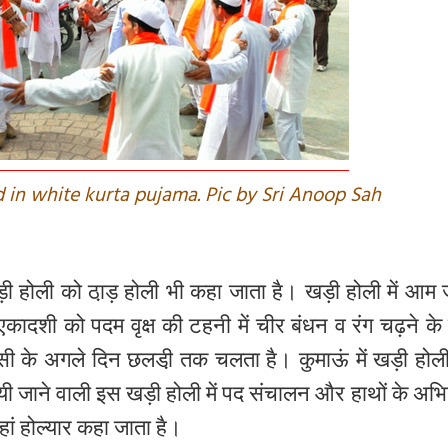
d in white kurta pujama. Pic by Sri Anoop Sah
ड़ी
होली
को
ठा़ड़
होली
भी
कहा
जाता
है।
खड़ी
होली
में
आम
एकादशी
को
पदम
वृक्ष
की
टहनी
में
चीर
बंधन
व
रंग
चढ़ने
के
ासी
के
अगले
दिन
छलडी़
तक
चलता
है।
कुमाऊं
में
खड़ी
होल
यी
जाने
वाली
इस
खड़ी
होली
में
पद
संचालन
और
हाथों
के
अभ
हां
होल्यार
कहा
जाता
है।