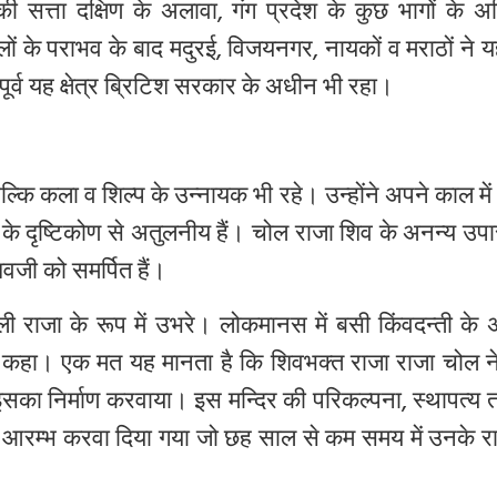
की
सत्ता
दक्षिण
के
अलावा
,
गंग
प्रदेश
के
कुछ
भागों
के
अत
ों
के
पराभव
के
बाद
मदुरई
,
विजयनगर
,
नायकों
व
मराठों
ने
यह
पूर्व
यह
क्षेत्र
ब्रिटिश
सरकार
के
अधीन
भी
रहा।
ल्कि
कला
व
शिल्प
के
उन्नायक
भी
रहे।
उन्होंने
अपने
काल
में
के
दृष्टिकोण
से
अतुलनीय
हैं।
चोल
राजा
शिव
के
अनन्य
उप
िवजी
को
समर्पित
हैं।
ली
राजा
के
रूप
में
उभरे।
लोकमानस
में
बसी
किंवदन्ती
के
कहा।
एक
मत
यह
मानता
है
कि
शिवभक्त
राजा
राजा
चोल
न
इसका
निर्माण
करवाया।
इस
मन्दिर
की
परिकल्पना
,
स्थापत्य
आरम्भ
करवा
दिया
गया
जो
छह
साल
से
कम
समय
में
उनके
र