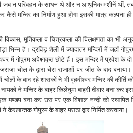
्व
जब
न
परिवहन
के
साधन
थे
और
न
आधुनिक
मशीनें
थीं
,
त
कर
कैसे
मन्दिर
का
निर्माण
हुआ
होगा
इसकी
मात्र
कल्पना
ही
की
विकास
,
मूर्तिकला
व
चित्रकला
की
विलक्षणता
का
भी
अनु
ोड़ा
भिन्न
है।
द्रविड़
शैली
में
ज्यादातर
मन्दिरों
में
जहाँ
गोपुर
श्वर
में
गोपुरम
अपेक्षाकृत
छोटे
हैं।
इस
मन्दिर
में
प्रवेश
के
दो
ाजराजा
चोल
के
द्वारा
चेरा
राजाओं
पर
जीत
के
बाद
बनाया।
ें
चोलों
के
बाद
रहे
शासकों
ने
भी
वृहदीश्वर
मन्दिर
की
कीर्ति
क
नायकों
ने
मन्दिर
के
बाहर
किलेनुमा
बाहरी
दीवार
बना
कर
इ
एक
मण्डप
बना
कर
उस
पर
एक
विशाल
नन्दी
को
स्थापित
ं
ने
केरलान्तक
गोपुरम
के
बाहर
मराठा
द्वार
निर्मित
करवाया।