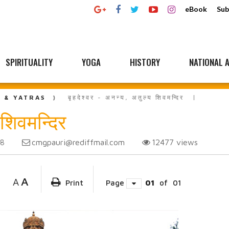
eBook
Sub
SPIRITUALITY
YOGA
HISTORY
NATIONAL A
L & YATRAS
बृहदेश्वर - अनन्य, अतुल्य शिवमन्दिर
 शिवमन्दिर
cmgpauri@rediffmail.com
12477
views
18
A
A
Print
Page
01
of
01