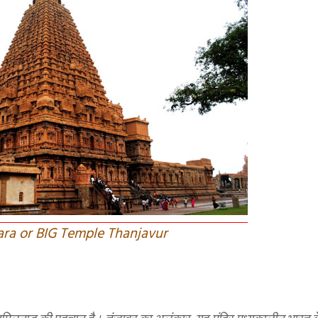
ara or BIG Temple Thanjavur