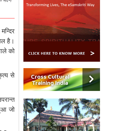
मन्दिर
ाल
है।
ाले
को
ृत्य
से
Cross Cultural
Training India
उपरान्त
हुआ
जो