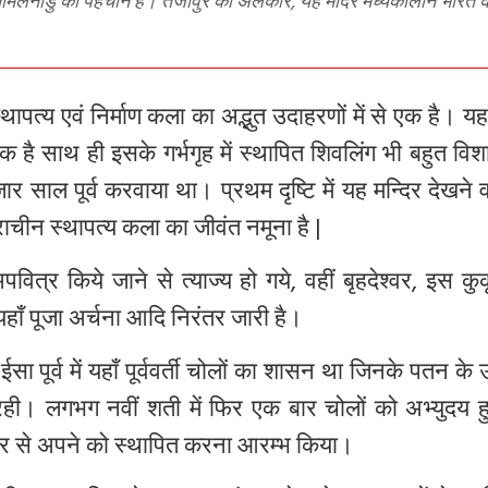
्थापत्य
एवं
निर्माण
कला
का
अद्भुत
उदाहरणों
में
से
एक
है।
यह
एक
है
साथ
ही
इसके
गर्भगृह
में
स्थापित
शिवलिंग
भी
बहुत
विश
जार
साल
पूर्व
करवाया
था।
प्रथम
दृष्टि
में
यह
मन्दिर
देखने
व
राचीन
स्थापत्य
कला
का
जीवंत
नमूना
है
|
पवित्र
किये
जाने
से
त्याज्य
हो
गये
,
वहीं
बृहदेश्वर
,
इस
कुक
यहाँ
पूजा
अर्चना
आदि
निरंतर
जारी
है।
ईसा
पूर्व
में
यहाँ
पूर्ववर्ती
चोलों
का
शासन
था
जिनके
पतन
के
रही।
लगभग
नवीं
शती
में
फिर
एक
बार
चोलों
को
अभ्युदय
र
से
अपने
को
स्थापित
करना
आरम्भ
किया।