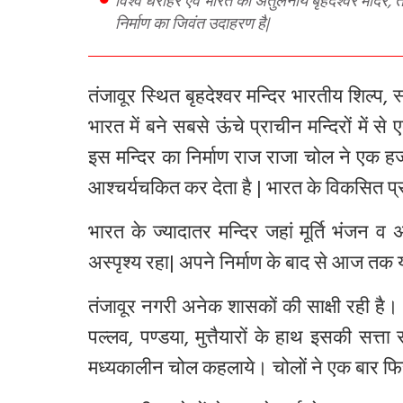
विश्व धरोहर एवं भारत का अतुलनीय बृहदेश्वर मंदिर, तमिलनाडु की पहचान है। तंजावुर का अलंकार, यह मंदिर मध्यकालीन भारत के भवन
निर्माण का जिवंत उदाहरण है|
तंजावूर
स्थित
बृहदेश्वर
मन्दिर
भारतीय
शिल्प
,
स
भारत
में
बने
सबसे
ऊंचे
प्राचीन
मन्दिरों
में
से
इस
मन्दिर
का
निर्माण
राज
राजा
चोल
ने
एक
ह
आश्चर्यचकित
कर
देता
है
|
भारत
के
विकसित
प्
भारत
के
ज्यादातर
मन्दिर
जहां
मूर्ति
भंजन
व
अ
अस्पृश्य
रहा
|
अपने
निर्माण
के
बाद
से
आज
तक
तंजावूर
नगरी
अनेक
शासकों
की
साक्षी
रही
है।
पल्लव
,
पण्डया
,
मुत्तैयारों
के
हाथ
इसकी
सत्ता
मध्यकालीन
चोल
कहलाये।
चोलों
ने
एक
बार
फि