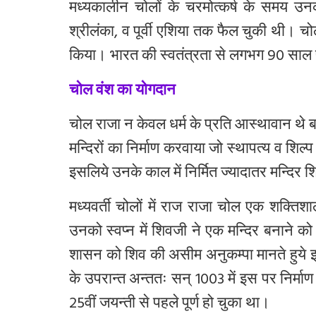
मध्यकालीन
चोलों
के
चरमोत्कर्ष
के
समय
उन
श्रीलंका
,
व
पूर्वी
एशिया
तक
फैल
चुकी
थी।
चोल
किया।
भारत
की
स्वतंत्रता
से
लगभग
90
साल
चोल वंश का योगदान
चोल
राजा
न
केवल
धर्म
के
प्रति
आस्थावान
थे
ब
मन्दिरों
का
निर्माण
करवाया
जो
स्थापत्य
व
शिल्प
इसलिये
उनके
काल
में
निर्मित
ज्यादातर
मन्दिर
श
मध्यवर्ती
चोलों
में
राज
राजा
चोल
एक
शक्तिशा
उनको
स्वप्न
में
शिवजी
ने
एक
मन्दिर
बनाने
को
शासन
को
शिव
की
असीम
अनुकम्पा
मानते
हुये
के
उपरान्त
अन्ततः
सन्
1003
में
इस
पर
निर्माण
25
वीं
जयन्ती
से
पहले
पूर्ण
हो
चुका
था।