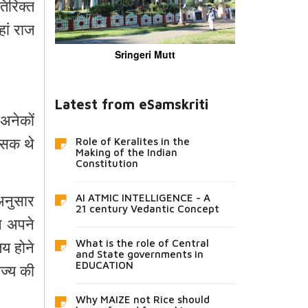
िरिक्त
ां
राज
Sringeri Mutt
Latest from eSamskriti
अनेकों
ासक
थे
Role of Keralites in the
Making of the Indian
Constitution
अनुसार
AI ATMIC INTELLIGENCE - A
21 century Vedantic Concept
े
अपने
तय
होने
What is the role of Central
and State governments in
ाज्य
की
EDUCATION
Why MAIZE not Rice should