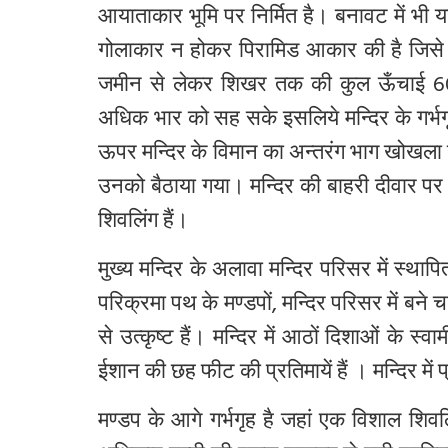
आयाताकार
भूमि
पर
निर्मित
है।
बनावट
में
भी
य
गोलाकार
न
होकर
पिरामिड
आकार
की
है
जिसे
जमीन
से
लेकर
शिखर
तक
की
कुल
ऊँचाई
6
अधिक
भार
को
सह
सके
इसलिये
मन्दिर
के
गर्भ
ऊपर
मन्दिर
के
विमान
का
अन्तरंग
भाग
खोखला
उनको
बैठाया
गया।
मन्दिर
की
बाहरी
दीवार
पर
शिवलिंग
हैं।
मुख्य
मन्दिर
के
अलावा
मन्दिर
परिसर
में
स्थापि
परिक्रमा
पथ
के
मण्डपों
,
मन्दिर
परिसर
में
बने
च
से
उत्कृष्ट
हैं।
मन्दिर
में
आठों
दिशाओं
के
स्वाम
ईशान
की
छह
फीट
की
प्रतिमायें
हैं
।
मन्दिर
में
प
मण्डप
के
आगे
गर्भगृह
है
जहां
एक
विशाल
शिवल