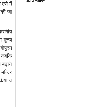
Spiti Valley
ब
ऐसे
में
की
जा
करणीय
म
मुख्य
गोपुरम
जबकि
ो
बढ़ाने
स
मन्दिर
किया
व