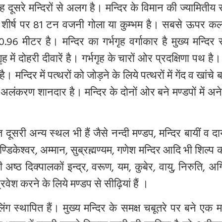
ह
दूसरे
मन्दिरों
से
अलग
है।
मन्दिर
के
विमान
की
ज्यामितीय
शीर्ष
पर
81
टन
वजनी
गोला
या
कुम्भम
है।
सबसे
ऊपर
क
0.96
मीटर
है।
मन्दिर
का
गर्भगृह
वर्गाकार
है
मुख्य
मन्दिर
गृह
में
दोहरी
दीवारें
है।
गर्भगृह
के
चारों
ओर
प्रदक्षिणा
पथ
है।
है।
मन्दिर
में
पत्थरों
को
जोड़ने
के
लिये
पत्थरों
में
गेंद
व
खांचे
ब
अलंकरण
शानदार
है।
मन्दिर
के
दोनों
ओर
बने
मण्डपों
में
अन
त
दूसरी
अन्य
स्थल
भी
हैं
जैसे
नन्दी
मण्डप
,
मन्दिर
बायीं
व
दा
ण्डिकेश्वर
,
अम्मान
,
सुब्रह्मण्यम
,
गणेश
मन्दिर
आदि
भी
शिल्प
क
ी
अष्ठ
दिक्पालकों
इन्द्र
,
वरूण
,
यम
,
कुबेर
,
वायु
,
निरुति
,
अग्
्रवेश
करने
के
लिये
मण्डप
से
सीढ़ियां
हैं
।
िंग
स्थापित
हैं।
मुख्य
मन्दिर
के
समक्ष
चबूतरे
पर
बने
एक
म