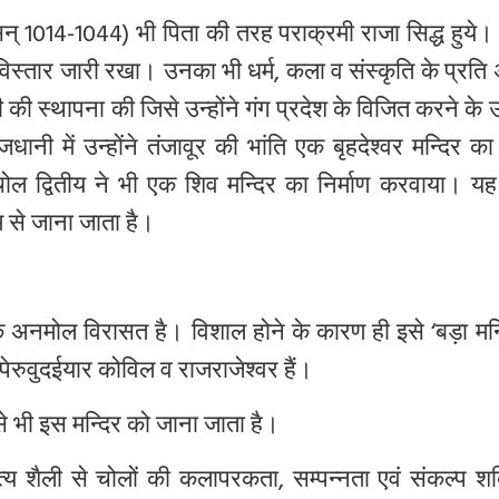
न्
1014-1044)
भी
पिता
की
तरह
पराक्रमी
राजा
सिद्ध
हुये।
विस्तार
जारी
रखा।
उनका
भी
धर्म
,
कला
व
संस्कृति
के
प्रति
ी
की
स्थापना
की
जिसे
उन्होंने
गंग
प्रदेश
के
विजित
करने
के
उ
ाजधानी
में
उन्होंने
तंजावूर
की
भांति
एक
बृहदेश्वर
मन्दिर
का
चोल
द्वितीय
ने
भी
एक
शिव
मन्दिर
का
निर्माण
करवाया।
यह
म
से
जाना
जाता
है।
क
अनमोल
विरासत
है।
विशाल
होने
के
कारण
ही
इसे
‘
बड़ा
मन
पेरुवुदईयार
कोविल
व
राजराजेश्वर
हैं।
े
भी
इस
मन्दिर
को
जाना
जाता
है।
त्य
शैली
से
चोलों
की
कलापरकता
,
सम्पन्नता
एवं
संकल्प
शक