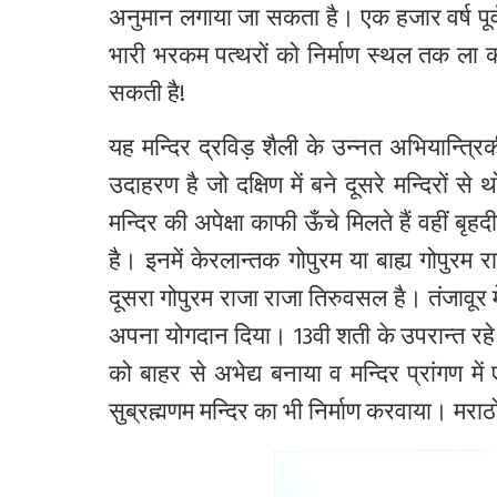
अनुमान
लगाया
जा
सकता
है।
एक
हजार
वर्ष
पूर
भारी
भरकम
पत्थरों
को
निर्माण
स्थल
तक
ला
सकती
है
!
यह
मन्दिर
द्रविड़
शैली
के
उन्नत
अभियान्त्रि
उदाहरण
है
जो
दक्षिण
में
बने
दूसरे
मन्दिरों
से
थ
मन्दिर
की
अपेक्षा
काफी
ऊँचे
मिलते
हैं
वहीं
बृहदी
है।
इनमें
केरलान्तक
गोपुरम
या
बाह्य
गोपुरम
र
दूसरा
गोपुरम
राजा
राजा
तिरुवसल
है।
तंजावूर
म
अपना
योगदान
दिया।
13
वी
शती
के
उपरान्त
रहे
को
बाहर
से
अभेद्य
बनाया
व
मन्दिर
प्रांगण
में
सुब्रह्मणम
मन्दिर
का
भी
निर्माण
करवाया।
मराठो