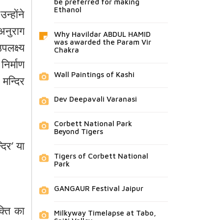
be preferred for making
Ethanol
उन्होंने
अनुराग
Why Havildar ABDUL HAMID
was awarded the Param Vir
पलक्ष्य
Chakra
निर्माण
Wall Paintings of Kashi
मन्दिर
Dev Deepavali Varanasi
Corbett National Park
Beyond Tigers
्दिर
’
या
Tigers of Corbett National
Park
GANGAUR Festival Jaipur
्ति
का
Milkyway Timelapse at Tabo,