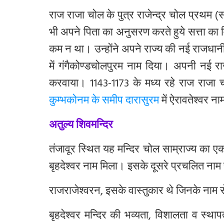
राज
राजा
चोल
के
पुत्र
राजेन्द्र
चोल
प्रथम
(
स
भी
अपने
पिता
का
अनुसरण
करते
हुये
सत्ता
का
कम
न
था।
उन्होंने
अपने
राज्य
की
नई
राजधान
में
गंगैकोण्डचोलपुरम
नाम
दिया।
अपनी
नई
र
करवाया।
1143-1173
के
मध्य
रहे
राज
राजा
कुम्भकोनम के समीप दारासुरम
में
ऐरावतेश्वर
ना
अतुल्य शिवमन्दिर
तंजावूर
स्थित
यह
मन्दिर
चोल
साम्राज्य
का
ए
बृहदेश्वर
नाम
मिला।
इसके
दूसरे
प्रचलित
नाम
राजराजेश्वरन
,
इसके
वास्तुकार
थे
जिनके
नाम
स
बृहदेश्वर
मन्दिर
की
भव्यता
,
विशालता
व
स्थाप