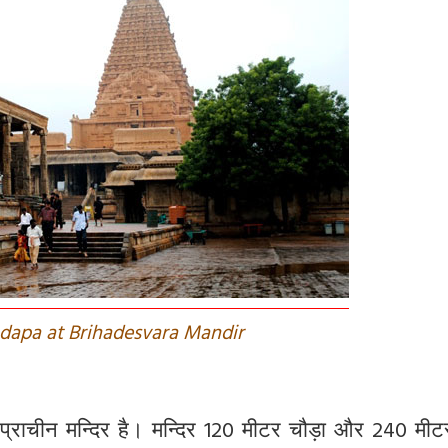
dapa at Brihadesvara Mandir
प्राचीन
मन्दिर
है।
मन्दिर
120
मीटर
चौड़ा
और
240
मीट