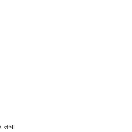
र
लम्बा