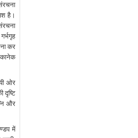
संरचना
लश
है।
संरचना
गर्भगृह
ना
कर
ेकानेक
यी
ओर
ी
दृष्टि
नि
और
ण्डप
में