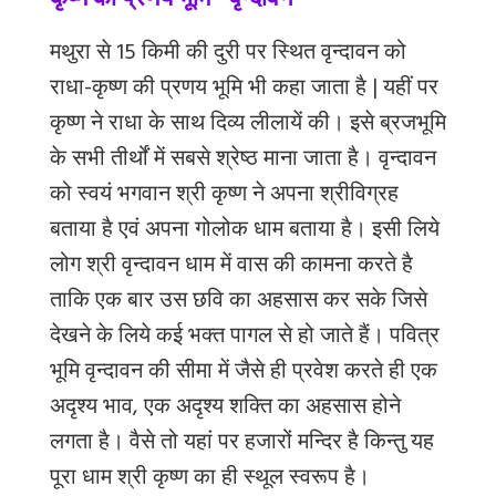
कृष्ण की प्रणय भूमि - वृन्दावन
मथुरा
से
15
किमी
की
दुरी
पर
स्थित
वृन्दावन
को
राधा
-
कृष्ण
की
प्रणय
भूमि
भी
कहा
जाता
है
|
यहीं
पर
कृष्ण
ने
राधा
के
साथ
दिव्य
लीलायें
की।
इसे
ब्रजभूमि
के
सभी
तीर्थों
में
सबसे
श्रेष्ठ
माना
जाता
है।
वृन्दावन
को
स्वयं
भगवान
श्री
कृष्ण
ने
अपना
श्रीविग्रह
बताया
है
एवं
अपना
गोलोक
धाम
बताया
है।
इसी
लिये
लोग
श्री
वृन्दावन
धाम
में
वास
की
कामना
करते
है
ताकि
एक
बार
उस
छवि
का
अहसास
कर
सके
जिसे
देखने
के
लिये
कई
भक्त
पागल
से
हो
जाते
हैं।
पवित्र
भूमि
वृन्दावन
की
सीमा
में
जैसे
ही
प्रवेश
करते
ही
एक
अदृश्य
भाव
,
एक
अदृश्य
शक्ति
का
अहसास
होने
लगता
है।
वैसे
तो
यहां
पर
हजारों
मन्दिर
है
किन्तु
यह
पूरा
धाम
श्री
कृष्ण
का
ही
स्थूल
स्वरूप
है।