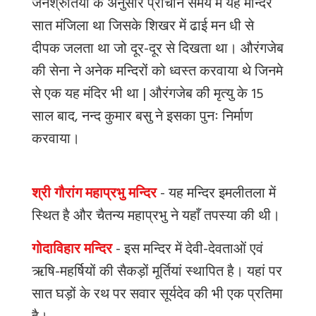
जनश्रुतियों
के
अनुसार
प्राचीन
समय
में
यह
मन्दिर
सात
मंजिला
था
जिसके
शिखर
में
ढाई
मन
धी
से
दीपक
जलता
था
जो
दूर
-
दूर
से
दिखता
था।
औरंगजेब
की
सेना
ने
अनेक
मन्दिरों
को
ध्वस्त
करवाया
थे
जिनमे
से
एक
यह
मंदिर
भी
था
|
औरंगजेब
की
मृत्यु
के
15
साल
बाद
,
नन्द
कुमार
बसु
ने
इसका
पुनः
निर्माण
करवाया।
श्री गौरांग महाप्रभु मन्दिर
-
यह
मन्दिर
इमलीतला
में
स्थित
है
और
चैतन्य
महाप्रभु
ने
यहाँ
तपस्या
की
थी।
गोदाविहार मन्दिर
-
इस
मन्दिर
में
देवी
-
देवताओं
एवं
ऋषि
-
महर्षियों
की
सैकड़ों
मूर्तियां
स्थापित
है।
यहां
पर
सात
घड़ों
के
रथ
पर
सवार
सूर्यदेव
की
भी
एक
प्रतिमा