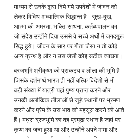
माध्यम
से
उनके
द्वारा
दिये
गये
उपदेशों
में
जीवन
को
लेकर
विविध
अध्यात्मिक
सिद्धान्त
है।
सुख
-
दुख
,
आत्मा
की
अमरता
,
भक्ति
-
साधना
,
कर्तव्यपालन
का
जो
संदेश
उन्होंने
दिया
उससे
वे
सच्चे
अर्थो
में
जगदगुरू
सिद्ध
हुये।
जीवन
के
सार
पर
गीता
जैसा
न
तो
कोई
अन्य
ग्रन्थ
है
और
न
उस
जैसी
कोई
सटीक
व्याख्या।
ब्रजभूमि
श्रीकृष्ण
की
प्राकट्य
व
लीला
की
भूमि
है
जिसके
दर्शनार्थ
भारत
ही
नहीं
बल्कि
विदेशों
से
भी
बड़ी
संख्या
में
यात्री
यहां
पुण्य
प्राप्त
करने
और
उनकी
अलौकिक
लीलाओं
से
जुड़े
स्थानों
पर
भ्रमण
करने
और
प्रेम
के
उस
भाव
को
महसूस
करने
को
आते
हैं।
मथुरा
ब्रजभूमि
का
वह
प्रमुख
स्थान
है
जहां
पर
कृष्ण
का
जन्म
हुआ
था
और
उन्होंने
अपने
मामा
और