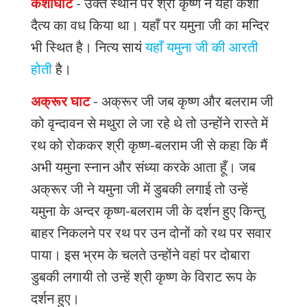
केशीघाट
-
उक्त
स्थान
पर
श्री
कृष्ण
ने
यहाँ
केशी
दैत्य
का
वध
किया
था।
यहाँ
पर
यमुना
जी
का
मन्दिर
भी
स्थित
है।
नित्य
सायं
यहाँ
यमुना
जी
की
आरती
होती
है।
अक्रूर घाट
-
अक्रूर
जी
जब
कृष्ण
और
बलराम
जी
को
वृन्दावन
से
मथुरा
ले
जा
रहे
थे
तो
उन्होंने
रास्ते
में
रथ
को
रोककर
श्री
कृष्ण
-
बलराम
जी
से
कहा
कि
मैं
अभी
यमुना
स्नान
और
संध्या
करके
आता
हूँ।
जब
अक्रूर
जी
ने
यमुना
जी
में
डुबकी
लगाई
तो
उन्हें
यमुना
के
अन्दर
कृष्ण
-
बलराम
जी
के
दर्शन
हुए
किन्तु
बाहर
निकलने
पर
रथ
पर
उन
दोनों
को
रथ
पर
सवार
पाया।
इस
भ्रम
के
चलते
उन्होंने
वहां
पर
दोबारा
डुबकी
लगायी
तो
उन्हें
श्री
कृष्ण
के
विराट
रूप
के
दर्शन
हुए।