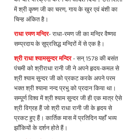
की
चार
परिक्रमा
करने
का
आदेश
दिया।
उस
शिला
में
श्री
कृष्ण
जी
का
चरण
,
गाय
के
खुर
एवं
बंशी
का
चिन्ह
अंकित
है।
राधा रमण मन्दिर
-
राधा
-
रमण
जी
का
मन्दिर
वैष्णव
सम्प्रदाय
के
सुप्रसिद्ध
मन्दिरों
में
से
एक
है।
श्री राधा श्यामसुन्दर मन्दिर
-
सन्
1578
की
बसंत
पंचमी
को
श्रीराधा
रानी
जी
ने
अपने
हृदय
-
कमल
से
श्री
श्याम
सुन्दर
जी
को
प्रकट
करके
अपने
परम
भक्त
श्री
श्यामा
नन्द
प्रभु
को
प्रदान
किया
था।
सम्पूर्ण
विश्व
में
श्री
श्याम
सुन्दर
जी
ही
एक
मात्र
ऐसे
श्री
विग्रह
हैं
जो
श्री
राधा
रानी
जी
के
हृदय
से
प्रकट
हुए
हैं।
कार्तिक
मास
में
प्रतिदिन
यहाँ
भव्य
झाँकियों
के
दर्शन
होते
हैं।