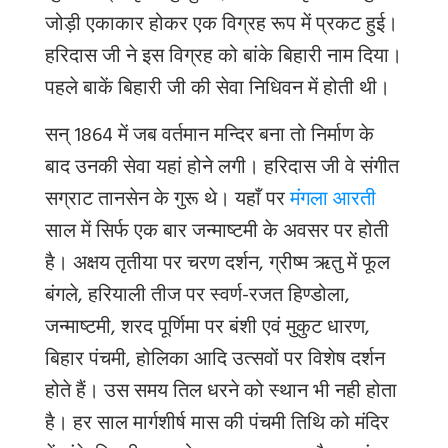
जोड़ी
एकाकार
होकर
एक
विग्रह
रूप
में
प्रकट
हुई।
हरिदास
जी
ने
इस
विग्रह
को
बांके
बिहारी
नाम
दिया।
पहले
बाकें
बिहारी
जी
की
सेवा
निधिवन
में
होती
थी।
सन्
1864
में
जब
वर्तमान
मन्दिर
बना
तो
निर्माण
के
बाद
उनकी
सेवा
यहां
होने
लगी।
हरिदास
जी
वे
संगीत
सग्राट
तानसेन
के
गुरू
थे।
यहाँ
पर
मंगला आरती
साल
में
सिर्फ
एक
बार
जन्माष्टमी
के
अवसर
पर
होती
है।
अक्षय
तृतीया
पर
चरण
दर्शन
,
ग्रीष्म
ऋतु
में
फूल
बंगले
,
हरियाली
तीज
पर
स्वर्ण
-
रजत
हिण्डोला
,
जन्माष्टमी
,
शरद
पूर्णिमा
पर
बंशी
एवं
मुकुट
धारण
,
बिहार
पंचमी
,
होलिका
आदि
उत्सवों
पर
विशेष
दर्शन
होते
हैं।
उस
समय
तिल
धरने
को
स्थान
भी
नही
होता
है।
हर
साल
मार्गशीर्ष
मास
की
पंचमी
तिथि
को
मंदिर