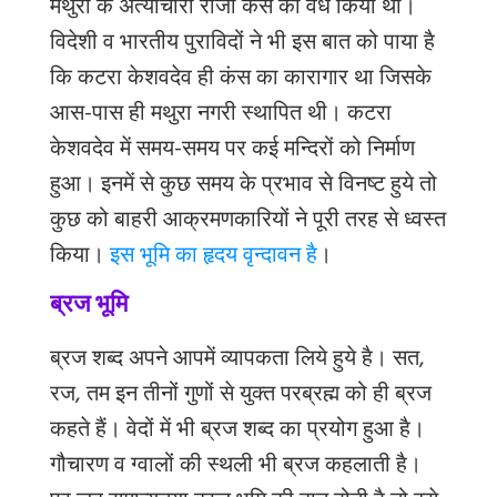
मथुरा
के
अत्याचारी
राजा
कंस
का
वध
किया
था।
विदेशी
व
भारतीय
पुराविदों
ने
भी
इस
बात
को
पाया
है
कि
कटरा
केशवदेव
ही
कंस
का
कारागार
था
जिसके
आस
-
पास
ही
मथुरा
नगरी
स्थापित
थी।
कटरा
केशवदेव
में
समय
-
समय
पर
कई
मन्दिरों
को
निर्माण
हुआ।
इनमें
से
कुछ
समय
के
प्रभाव
से
विनष्ट
हुये
तो
कुछ
को
बाहरी
आक्रमणकारियों
ने
पूरी
तरह
से
ध्वस्त
किया।
इस भूमि का हृदय वृन्दावन है
।
ब्रज भूमि
ब्रज
शब्द
अपने
आपमें
व्यापकता
लिये
हुये
है।
सत
,
रज
,
तम
इन
तीनों
गुणों
से
युक्त
परब्रह्म
को
ही
ब्रज
कहते
हैं।
वेदों
में
भी
ब्रज
शब्द
का
प्रयोग
हुआ
है।
गौचारण
व
ग्वालों
की
स्थली
भी
ब्रज
कहलाती
है।