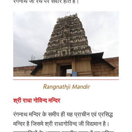
रंगनाथ
जी
रथ
पर
सवार
होते
हैं।
R
angnathji Mandir
श्री राधा गोविन्द मन्दिर
रंगनाथ
मन्दिर
के
समीप
ही
यह
प्राचीन
एवं
प्रसिद्ध
मन्दिर
है
जिसमे
श्री
राधागोविन्द
जी
विद्यमान
है।