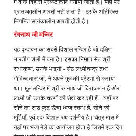
में
बांके
बिहारी
प्रकटोत्सव
मनाया
जाता
है।
यहां
पर
प्रातःकालीन
आरती
नही
होती
है।
इसके
अतिरिक्त
नियमित
सायंकालीन
आरती
होती
है।
रंगनाथ जी मन्दिर
यह
वृन्दावन
का
सबसे
विशाल
मन्दिर
है
जो
दक्षिण
भारतीय
शैली
में
बना
है।
इसका
निर्माण
सेठ
श्री
राधाकृष्ण
,
उनके
भाइयों
-
सेठ
लक्ष्मीचन्द्र
तथा
गोविन्द
दास
जी
,
ने
अपने
गुरु
की
प्रेरणा
से
कराया
था।
मूल
मन्दिर
में
श्री
रंगनाथ
जी
विराजमान
हैं
और
लक्ष्मी
जी
उनके
चरणों
की
सेवा
कर
रही
हैं।
यहाँ
पर
सोने
का
साठ
फुट
ऊँचा
ध्वज
स्तम्भ
हे
,
सोने
की
मूर्तियाँ
,
एवं
एक
विशाल
रथ
दर्शनीय
है।
चैत्र
मास
में
यहाँ
पर
भव्य
मेले
का
आयोजन
होता
है
जिसमें
एक
दिन