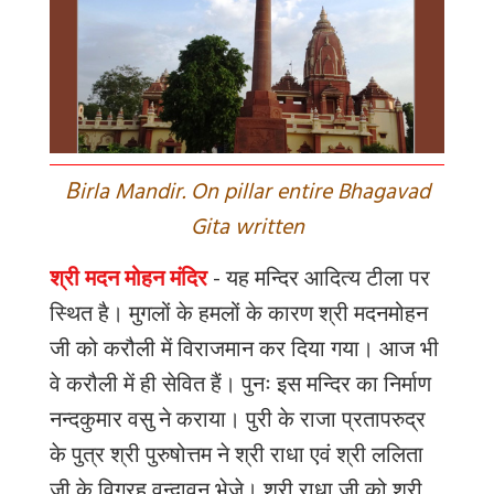
B
irla Mandir. On pillar entire Bhagavad
Gita written
श्री मदन मोहन मंदिर
-
यह
मन्दिर
आदित्य
टीला
पर
स्थित
है।
मुगलों
के
हमलों
के
कारण
श्री
मदनमोहन
जी
को
करौली
में
विराजमान
कर
दिया
गया।
आज
भी
वे
करौली
में
ही
सेवित
हैं।
पुनः
इस
मन्दिर
का
निर्माण
नन्दकुमार
वसु
ने
कराया।
पुरी
के
राजा
प्रतापरुद्र
के
पुत्र
श्री
पुरुषोत्तम
ने
श्री
राधा
एवं
श्री
ललिता
जी
के
विग्रह
वृन्दावन
भेजे।
श्री
राधा
जी
को
श्री