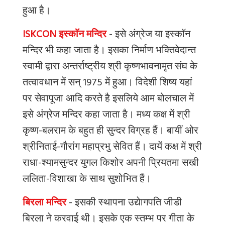
हुआ
है।
ISKCON इस्काॅन मन्दिर
-
इसे
अंग्रेज
या
इस्काॅन
मन्दिर
भी
कहा
जाता
है।
इसका
निर्माण
भक्तिवेदान्त
स्वामी
द्वारा
अन्तर्राष्ट्रीय
श्री
कृष्णभावनामृत
संघ
के
तत्वावधान
में
सन्
1975
में
हुआ।
विदेशी
शिष्य
यहां
पर
सेवापूजा
आदि
करते
है
इसलिये
आम
बोलचाल
में
इसे
अंग्रेज
मन्दिर
कहा
जाता
है।
मध्य
कक्ष
में
श्री
कृष्ण
-
बलराम
के
बहुत
ही
सुन्दर
विग्रह
हैं।
बायीं
ओर
श्रीनिताई
-
गौरांग
महाप्रभु
सेवित
हैं।
दायें
कक्ष
में
श्री
राधा
-
श्यामसुन्दर
युगल
किशोर
अपनी
प्रियतमा
सखी
ललिता
-
विशाखा
के
साथ
सुशोभित
हैं।
बिरला मन्दिर
-
इसकी
स्थापना
उद्येागपति
जीडी
बिरला
ने
करवाई
थी।
इसके
एक
स्तम्भ
पर
गीता
के