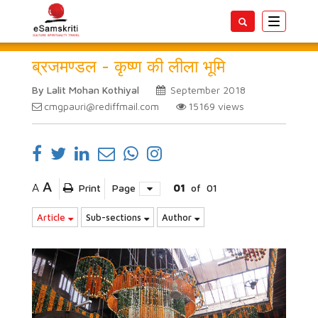
Toggle
navigatio
ब्रजमण्डल - कृष्ण की लीला भूमि
By Lalit Mohan Kothiyal
September 2018
cmgpauri@rediffmail.com
15169
views
A
A
Print
Page
01
of
01
Article
Sub-sections
Author