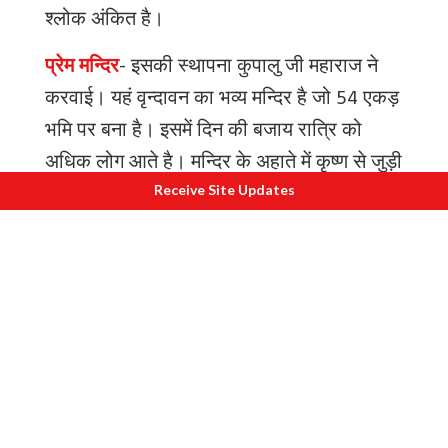
श्लोक
अंकित
है।
प्रेम मन्दिर
-
इसकी
स्थापना
कुपालु
जी
महाराज
ने
करवाई।
यहं
वृन्दावन
का
भव्य
मन्दिर
है
जो
54
एकड़
भमि
पर
बना
है।
इसमें
दिन
की
बजाय
रात्रि
को
अधिक
लोग
आते
है।
मन्दिर
के
अहाते
में
कृष्ण
से
जुड़ी
अनेकों
झांकियो
को
प्रदर्शित
किया
गया
है।
मन्दिर
में
Receive Site Updates
रात्रि
के
समय
जबरदस्त
भीड़
होती
है।
रात्रि
के
समय
अलग
अलग
प्रकार
की
प्रकाश
में
मन्दिर
विस्मयकारी
लगता
है।
पागल
बाबा
मन्दिर
-
यह
मन्दिर
कृष्ण
भक्ति
में
लीन
एक
बाबा
ने
करवाया
था
जिनको
लोग
पागल
बाबा
कहते
थे।
Also read