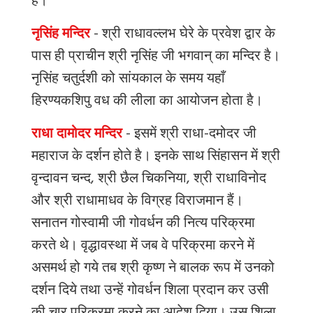
है।
नृसिंह मन्दिर
-
श्री
राधावल्लभ
घेरे
के
प्रवेश
द्वार
के
पास
ही
प्राचीन
श्री
नृसिंह
जी
भगवान्
का
मन्दिर
है।
नृसिंह
चतुर्दशी
को
सांयकाल
के
समय
यहाँ
हिरण्यकशिपु
वध
की
लीला
का
आयोजन
होता
है।
राधा दामोदर मन्दिर
-
इसमें
श्री
राधा
-
दमोदर
जी
महाराज
के
दर्शन
होते
है।
इनके
साथ
सिंहासन
में
श्री
वृन्दावन
चन्द
,
श्री
छैल
चिकनिया
,
श्री
राधाविनोद
और
श्री
राधामाधव
के
विग्रह
विराजमान
हैं।
सनातन
गोस्वामी
जी
गोवर्धन
की
नित्य
परिक्रमा
करते
थे।
वृद्धावस्था
में
जब
वे
परिक्रमा
करने
में
असमर्थ
हो
गये
तब
श्री
कृष्ण
ने
बालक
रूप
में
उनको
दर्शन
दिये
तथा
उन्हें
गोवर्धन
शिला
प्रदान
कर
उसी