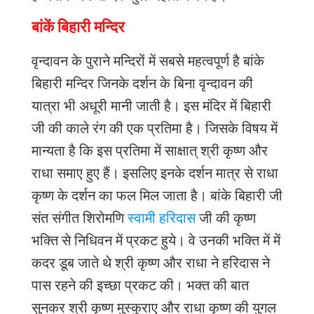
बांकें बिहारी मन्दिर
वृन्दावन
के
पुराने
मन्दिरों
में
सबसे
महत्वपूर्ण
है
बांके
बिहारी
मन्दिर
जिनके
दर्शन
के
बिना
वृन्दावन
की
यात्रा
भी
अधूरी
मानी
जाती
है।
इस
मंदिर
में
बिहारी
जी
की
काले
रंग
की
एक
प्रतिमा
है।
जिसके
विषय
में
मान्यता
है
कि
इस
प्रतिमा
में
साक्षात्
श्री
कृष्ण
और
राधा
समाए
हुए
हैं।
इसलिए
इनके
दर्शन
मात्र
से
राधा
कृष्ण
के
दर्शन
का
फल
मिल
जाता
है।
बांके
बिहारी
जी
संत
संगीत
शिरोमणि
स्वामी हरिदास
जी
की
कृष्ण
भक्ति
से
निधिवन
में
प्रकट
हुये।
वे
उनकी
भक्ति
में
में
कदर
डूब
जाते
थे
श्री
कृष्ण
और
राधा
ने
हरिदास
ने
पास
रहने
की
इच्छा
प्रकट
की।
भक्त
की
बात
सुनकर
श्री
कृष्ण
मुस्कुराए
और
राधा
कृष्ण
की
युगल