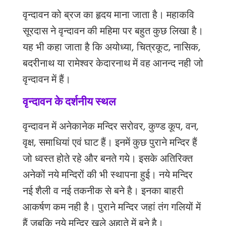
वृन्दावन
को
ब्रज
का
हृदय
माना
जाता
है।
महाकवि
सूरदास
ने
वृन्दावन
की
महिमा
पर
बहुत
कुछ
लिखा
है।
यह
भी
कहा
जाता
है
कि
अयोध्या
,
चित्रकूट
,
नासिक
,
बदरीनाथ
या
रामेश्वर
केदारनाथ
में
वह
आनन्द
नही
जो
वृन्दावन
में
हैं।
वृन्दावन के दर्शनीय स्थल
वृन्दावन
में
अनेकानेक
मन्दिर
सरोवर
,
कुण्ड
कूप
,
वन
,
वृक्ष
,
समाधियां
एवं
घाट
हैं।
इनमें
कुछ
पुराने
मन्दिर
हैं
जो
ध्वस्त
होते
रहे
और
बनते
गये।
इसके
अतिरिक्त
अनेकों
नये
मन्दिरों
की
भी
स्थापना
हुई।
नये
मन्दिर
नई
शैली
व
नई
तकनीक
से
बने
है।
इनका
बाहरी
आकर्षण
कम
नही
है।
पुराने
मन्दिर
जहां
तंग
गलियों
में
हैं
जबकि
नये
मन्दिर
खुले
अहाते
में
बने
है।