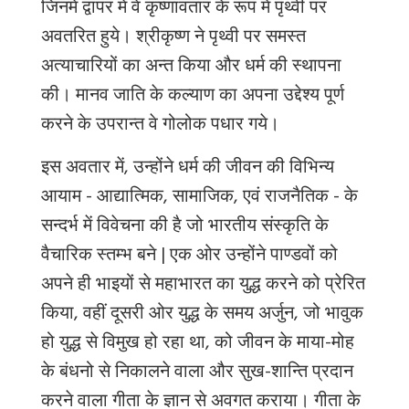
जिनमें
द्वापर
में
वे
कृष्णावतार
के
रूप
में
पृथ्वी
पर
अवतरित
हुये।
श्रीकृष्ण
ने
पृथ्वी
पर
समस्त
अत्याचारियों
का
अन्त
किया
और
धर्म
की
स्थापना
की।
मानव
जाति
के
कल्याण
का
अपना
उद्देश्य
पूर्ण
करने
के
उपरान्त
वे
गोलोक
पधार
गये।
इस
अवतार
में
,
उन्होंने
धर्म
की
जीवन
की
विभिन्य
आयाम
-
आद्यात्मिक
,
सामाजिक
,
एवं
राजनैतिक
-
के
सन्दर्भ
में
विवेचना
की
है
जो
भारतीय
संस्कृति
के
वैचारिक
स्तम्भ
बने
|
एक
ओर
उन्होंने
पाण्डवों
को
अपने
ही
भाइयों
से
महाभारत
का
युद्ध
करने
को
प्रेरित
किया
,
वहीं
दूसरी
ओर
युद्ध
के
समय
अर्जुन
,
जो
भावुक
हो
युद्ध
से
विमुख
हो
रहा
था
,
को
जीवन
के
माया
-
मोह
के
बंधनो
से
निकालने
वाला
और
सुख
-
शान्ति
प्रदान
करने
वाला
गीता
के
ज्ञान
से
अवगत
कराया।
गीता
के