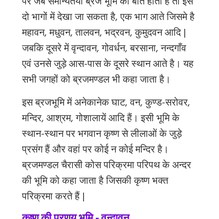
पर
जब
समान्यतया
ब्रज
भूमि
की
बात
होती
है
तो
इसे
दो
भागों
में
देखा
जा
सकता
है
,
एक
भाग
आते
जिसमे
है
महावन
,
मधुवन
,
तालवन
,
भद्रवन
,
कुमुदवन
आदि
|
जबकि
दूसरे
में
वृन्दावन
,
गोवर्धन
,
बरसाना
,
नन्दगाँव
एवं
उनसे
जुड़े
आस
-
पास
के
दूसरे
स्थान
आते
है।
यह
सभी
जगहों
को
ब्रजमण्डल
भी
कहा
जाता
है।
इस
ब्रजभूमि
में
अनेकानेक
घाट
,
वन
,
कुण्ड
-
सरोवर
,
मन्दिर
,
आश्रम
,
गोशालायें
आदि
हैं।
इसी
भूमि
के
स्थान
-
स्थान
पर
भगवान
कृष्ण
से
लीलाओं
के
जुड़े
प्रसंग
हैं
और
वहां
पर
कोई
न
कोई
मन्दिर
है।
ब्रजमण्डल
चैरासी
कोस
परिक्रमा
परिपथ
के
अन्दर
की
भूमि
को
कहा
जाता
है
जिसकी
कृष्ण
भक्त
परिक्रमा
करते
हैं
|