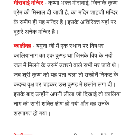
मीराबाई मन्दिर
-
कृष्णा
भक्त
मीराबाई
,
जिनकि
कृष्ण
प्रेम
की
मिसाल
दी
जाती
है
,
का
मंदिर
शाहजी
मन्दिर
के
समीप
ही
यह
मन्दिर
है
|
इसके
अतिरिक्त
यहां
पर
दूसरे
अनेक
मन्दिर
है।
कालीदह
-
यमुना
जी
में
एक
स्थान
पर
विषधर
कालियानाग
का
एक
कुण्ड
था
जिसके
विष
के
नदी
जल
में
मिलने
के
उसमें
उतरने
वाले
सभी
मर
जाते
थे।
जब
श्री
कृष्ण
को
यह
पता
चला
तो
उन्होंनें
निकट
के
कदम्ब
वृक्ष
पर
चढ़कर
उस
कुण्ड
में
छलांग
लगा
दी।
इसके
बाद
उन्होंने
अपनी
लीला
जो
दिखाई
तो
कालिया
नाग
की
सारी
शक्ति
क्षीण
हो
गयी
और
वह
उनके
शरणागत
हो
गया।