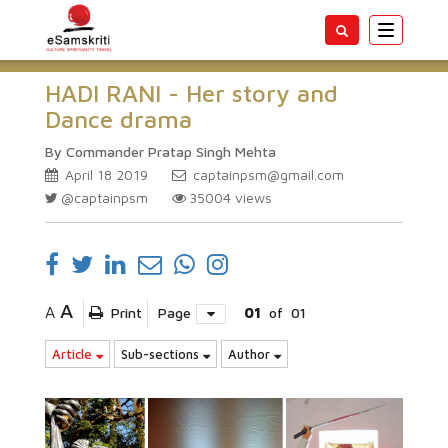
Toggle
navigatio
HADI RANI - Her story and
Dance drama
By Commander Pratap Singh Mehta
April 18 2019
captainpsm@gmail.com
@captainpsm
35004
views
A
A
Print
Page
01
of
01
Article
Sub-sections
Author