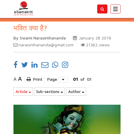
Toggle
navigatio
भक्ति क्या है?
By Swami Narasimhananda
January 28 2019
narasimhananda@gmail.com
21362
views
A
A
Print
Page
01
of
01
Article
Sub-sections
Author