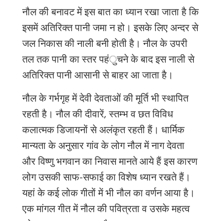
नौल
की
बनावट
में
इस
बात
का
ध्यान
रखा
जाता
है
कि
इसमें
अतिरिक्त
पानी
जमा
न
हो।
इसके
लिए
अन्दर
से
जल
निकास
की
नाली
बनी
होती
है।
नौल
के
उपरी
तल
तक
पानी
का
स्तर
पहंुचने
के
बाद
इस
नाली
से
अतिरिक्त
पानी
आसानी
से
बाहर
आ
जाता
है।
नौल
के
गर्भगृह
में
देवी
देवताओं
की
मूर्ति
भी
स्थापित
रहती
है।
नौल
की
दीवारें
,
स्तम्भ
व
छत
विविध
कलात्मक
डिजायनों
से
अलंकृत
रहती
हैं।
धार्मिक
मान्यता
के
अनुसार
गांव
के
लोग
नौल
में
नाग
देवता
और
विष्णु
भगवान
का
निवास
मानते
आये
हैं
इस
कारण
लोग
उसकी
साफ
-
सफाई
का
विशेष
ध्यान
रखते
हैं।
यहां
के
कई
लोक
गीतों
में
भी
नौल
का
वर्णन
आया
है।
एक
मांगल
गीत
में
नौल
की
पवित्रता
व
उसके
महत्व