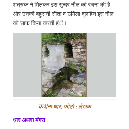
शत्रुघ्न
ने
मिलकर
इस
सुन्दर
नौल
की
रचना
की
है
और
उनकी
बहुरानी
सीता
व
उर्मिला
दुलहिन
इस
नौल
को
साफ
किया
करती
हंै।
क
पीना धार, फोटो : लेखक
धार अथवा मंगरा