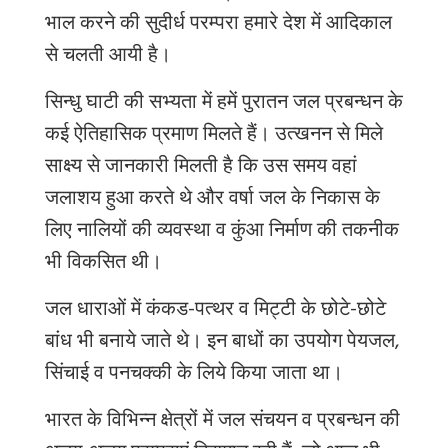
भाल
करने
की
सुदीर्ध
परम्परा
हमारे
देश
में
आदिकाल
से
चलती
आयी
है।
सिन्धु
घाटी
की
सभ्यता
में
हमें
पुरातन
जल
प्रबन्धन
के
कई
ऐतिहासिक
प्रमाण
मिलते
हैं।
उत्खनन
से
मिले
साक्ष्य
से
जानकारी
मिलती
है
कि
उस
समय
वहां
जलाशय
हुआ
करते
थे
और
वर्षा
जल
के
निकास
के
लिए
नालियों
की
व्यवस्था
व
कुंआ
निर्माण
की
तकनीक
भी
विकसित
थी।
जल
धाराओं
में
कंकड
-
पत्थर
व
मिट्टी
के
छोटे
-
छोटे
बांध
भी
बनाये
जाते
थे।
इन
बाधों
का
उपयोग
पेयजल
,
सिंचाई
व
पनचक्की
के
लिये
किया
जाता
था।
भारत
के
विभिन्न
क्षेत्रों
में
जल
संचयन
व
प्रबन्धन
की