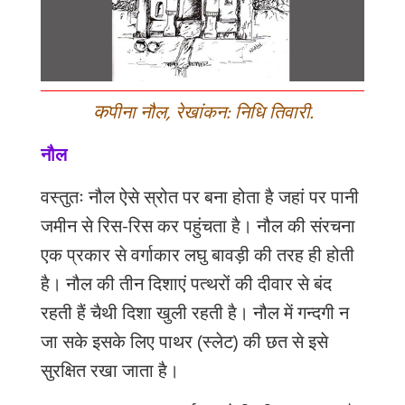
क
पीना नौल, रेखांकन: निधि तिवारी.
नौल
वस्तुतः
नौल
ऐसे
स्रोत
पर
बना
होता
है
जहां
पर
पानी
जमीन
से
रिस
-
रिस
कर
पहुंचता
है।
नौल
की
संरचना
एक
प्रकार
से
वर्गाकार
लघु
बावड़ी
की
तरह
ही
होती
है।
नौल
की
तीन
दिशाएं
पत्थरों
की
दीवार
से
बंद
रहती
हैं
चैथी
दिशा
खुली
रहती
है।
नौल
में
गन्दगी
न
जा
सके
इसके
लिए
पाथर
(
स्लेट
)
की
छत
से
इसे
सुरक्षित
रखा
जाता
है।