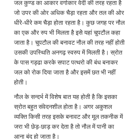
जल
कुण्ड
का
आकार
वर्गाकार
वेदी
की
तरह
रहता
है
जो
उपर
की
ओर
अधिक
चैड़ा
रहता
और
तल
की
ओर
धीरे
-
धीरे
कम
चैड़ा
होता
रहता
है।
कुछ
जगह
पर
नौल
का
एक
और
रुप
भी
मिलता
है
इसेे
यहां
चुपटौल
कहा
जाता
है।
चुपटौल
की
बनावट
नौल
की
तरह
नहीं
होती
उसकी
उपस्थिति
अनगढ़
स्वरुप
में
मिलती
है।
स्रोत
के
पास
गड्ढा
करके
सपाट
पत्थरो
की
बंध
बनाकर
जल
को
रोक
दिया
जाता
है
और
इसमें
छत
भी
नहीं
होती।
नौल
के
सन्दर्भ
में
विशेष
बात
यह
होती
है
कि
इसका
स्रोत
बहुत
संवेदनशील
होता
है।
अगर
अकुशल
व्यक्ति
किसी
तरह
इसके
बनावट
और
मूल
तकनीक
में
जरा
भी
छेड़
-
छाड़
कर
देता
है
तो
नौल
में
पानी
का
आना
बंद
हो
जाता
है।