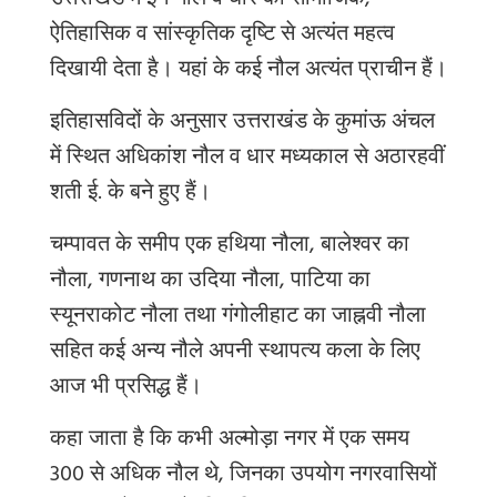
उत्तराखंड
में
इन
नौल
व
धार
का
सामाजिक
,
ऐतिहासिक
व
सांस्कृतिक
दृष्टि
से
अत्यंत
महत्व
दिखायी
देता
है।
यहां
के
कई
नौल
अत्यंत
प्राचीन
हैं।
इतिहासविदों
के
अनुसार
उत्तराखंड
के
कुमांऊ
अंचल
में
स्थित
अधिकांश
नौल
व
धार
मध्यकाल
से
अठारहवीं
शती
ई
.
के
बने
हुए
हैं।
चम्पावत
के
समीप
एक
हथिया
नौला
,
बालेश्वर
का
नौला
,
गणनाथ
का
उदिया
नौला
,
पाटिया
का
स्यूनराकोट
नौला
तथा
गंगोलीहाट
का
जाह्नवी
नौला
सहित
कई
अन्य
नौले
अपनी
स्थापत्य
कला
के
लिए
आज
भी
प्रसिद्ध
हैं।
कहा
जाता
है
कि
कभी
अल्मोड़ा
नगर
में
एक
समय
300
से
अधिक
नौल
थे
,
जिनका
उपयोग
नगरवासियों