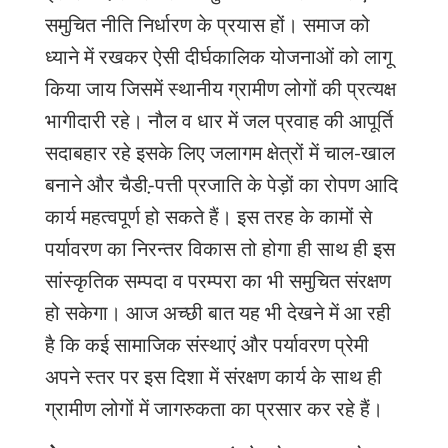
समुचित
नीति
निर्धारण
के
प्रयास
हों।
समाज
को
ध्याने
में
रखकर
ऐसी
दीर्घकालिक
योजनाओं
को
लागू
किया
जाय
जिसमें
स्थानीय
ग्रामीण
लोगों
की
प्रत्यक्ष
भागीदारी
रहे।
नौल
व
धार
में
जल
प्रवाह
की
आपूर्ति
सदाबहार
रहे
इसके
लिए
जलागम
क्षेत्रों
में
चाल
-
खाल
बनाने
और
चैडी
-
़पत्ती
प्रजाति
के
पेड़ों
का
रोपण
आदि
कार्य
महत्वपूर्ण
हो
सकते
हैं।
इस
तरह
के
कामों
से
पर्यावरण
का
निरन्तर
विकास
तो
होगा
ही
साथ
ही
इस
सांस्कृतिक
सम्पदा
व
परम्परा
का
भी
समुचित
संरक्षण
हो
सकेगा।
आज
अच्छी
बात
यह
भी
देखने
में
आ
रही
है
कि
कई
सामाजिक
संस्थाएं
और
पर्यावरण
प्रेमी
अपने
स्तर
पर
इस
दिशा
में
संरक्षण
कार्य
के
साथ
ही
ग्रामीण
लोगों
में
जागरुकता
का
प्रसार
कर
रहे
हैं।