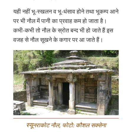
यही
नहीं
भू
-
स्खलन
व
भू
-
धंसाव
होने
तथा
भूकम्प
आने
पर
भी
नौल
में
पानी
का
प्रवाह
कम
हो
जाता
है।
कभी
-
कभी
तो
नौल
के
स्रोत
बन्द
भी
हो
जाते
हैं
इस
वजह
से
नौल
सूखने
के
कगार
पर
आ
जाते
हैं।
स्यू
नराकोट नौल, फोटो: कौशल सक्सेना