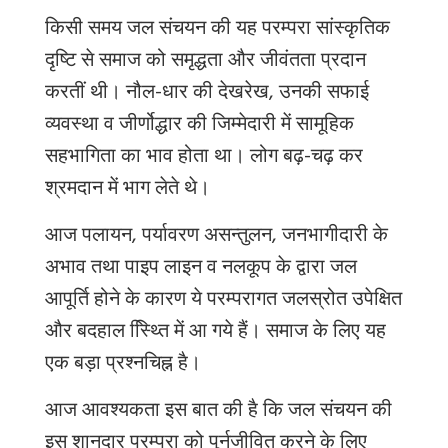
किसी
समय
जल
संचयन
की
यह
परम्परा
सांस्कृतिक
दृष्टि
से
समाज
को
समृद्धता
और
जीवंतता
प्रदान
करतीं
थी।
नौल
-
धार
की
देखरेख
,
उनकी
सफाई
व्यवस्था
व
जीर्णोद्धार
की
जिम्मेदारी
में
सामूहिक
सहभागिता
का
भाव
होता
था।
लोग
बढ़
-
चढ़
कर
श्रमदान
में
भाग
लेते
थे।
आज
पलायन
,
पर्यावरण
असन्तुलन
,
जनभागीदारी
के
अभाव
तथा
पाइप
लाइन
व
नलकूप
के
द्वारा
जल
आपूर्ति
होने
के
कारण
ये
परम्परागत
जलस्रोत
उपेक्षित
और
बदहाल
स्थ्तिि
में
आ
गये
हैं।
समाज
के
लिए
यह
एक
बड़ा
प्रश्नचिह्न
है।
आज
आवश्यकता
इस
बात
की
है
कि
जल
संचयन
की
इस
शानदार
परम्परा
को
पुर्नजीवित
करने
के
लिए