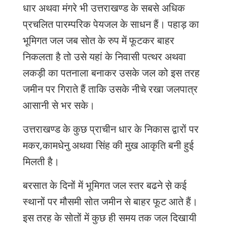
धार
अथवा
मंगरे
भी
उत्तराखण्ड
के
सबसे
अधिक
प्रचलित
पारम्परिक
पेयजल
के
साधन
हैं।
पहाड़
का
भूमिगत
जल
जब
सोत
के
रुप
में
फूटकर
बाहर
निकलता
है
तो
उसे
यहां
के
निवासी
पत्थर
अथवा
लकड़ी
का
पतनाला
बनाकर
उसके
जल
को
इस
तरह
जमीन
पर
गिराते
हैं
ताकि
उसके
नीचे
रखा
जलपात्र
आसानी
से
भर
सके।
उत्तराखण्ड
के
कुछ
प्राचीन
धार
के
निकास
द्वारों
पर
मकर
,
कामधेनु
अथवा
सिंह
की
मुख
आकृति
बनी
हुई
मिलती
है।
बरसात
के
दिनों
में
भूमिगत
जल
स्तर
बढने
से़
कई
स्थानों
पर
मौसमी
सोत
जमीन
से
बाहर
फूट
आते
हैं।
इस
तरह
के
सोतों
में
कुछ
ही
समय
तक
जल
दिखायी