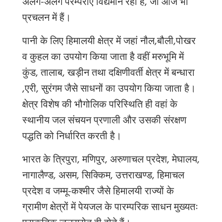
अलग
-
अलग
परम्पराएं
विद्यमान
रही
हैं
,
जो
आज
भी
प्रचलन
में
हैं।
पानी
के
लिए
हिमालयी
क्षेत्र
में
जहां
नौल
,
बौली
,
पोखर
व
कुहल
का
उपयोग
किया
जाता
है
वहीं
मरुभूमि
में
कुंड
,
तालाब
,
खड़ीन
तथा
दक्षिणीवर्ती
क्षेत्र
में
बन्धारा
,
एरी
,
सुरंगम
जैसे
साधनों
का
उपयोग
किया
जाता
है।
क्षेत्र
विशेष
की
भौगोलिक
परिस्थिति
ही
वहां
के
स्थानीय
जल
संचयन
प्रणाली
और
उसकी
संरक्षण
पद्धति
को
निर्धारित
करती
है।
भारत
के
त्रिपुरा
,
मणिपुर
,
अरुणाचल
प्रदेश
,
मेघालय
,
नागालैण्ड
,
असम
,
सिक्किम
,
उत्तराखण्ड
,
हिमाचल
प्रदेश
व
जम्मू
-
कश्मीर
जैसे
हिमालयी
राज्यों
के
ग्रामीण
क्षेत्रों
में
पेयजल
के
पारम्परिक
साधन
मुख्यतः