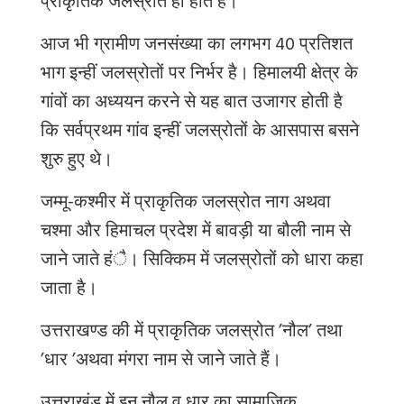
प्राकृतिक
जलस्रोत
ही
होते
हैं।
आज
भी
ग्रामीण
जनसंख्या
का
लगभग
40
प्रतिशत
भाग
इन्हीं
जलस्रोतों
पर
निर्भर
है।
हिमालयी
क्षेत्र
के
गांवों
का
अध्ययन
करने
से
यह
बात
उजागर
होती
है
कि
सर्वप्रथम
गांव
इन्हीं
जलस्रोतों
के
आसपास
बसने
शुरु
हुए
थे।
जम्मू
-
कश्मीर
में
प्राकृतिक
जलस्रोत
नाग
अथवा
चश्मा
और
हिमाचल
प्रदेश
में
बावड़ी
या
बौली
नाम
से
जाने
जाते
हंै।
सिक्किम
में
जलस्रोतों
को
धारा
कहा
जाता
है।
उत्तराखण्ड
की
में
प्राकृतिक
जलस्रोत
’
नौल
’
तथा
’
धार
’
अथवा
मंगरा
नाम
से
जाने
जाते
हैं।