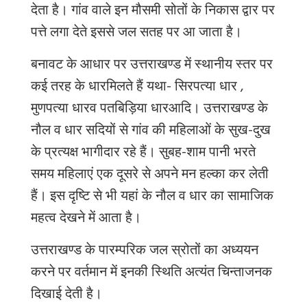
देता
है।
गांव
वाले
इन
मौसमी
सोतों
के
निकास
द्वार
पर
पत्ते
लगा
देते
इससे
जल
सतह
पर
आ
जाता
है।
बनावट
के
आधार
पर
उत्तराखण्ड
में
स्थानीय
स्तर
पर
कई
तरह
के
धार
मिलते
हैं
यथा
-
सिरपत्या
धार
,
मुणपत्या
धार
व
पतबिड़िया
धार
आदि।
उत्तराखण्ड
के
नौल
व
धार
सदियों
से
गांव
की
महिलाओं
के
सुख
-
दुख
के
प्रत्यक्ष
भागीदार
रहे
हैं।
सुबह
-
शाम
पानी
भरते
समय
महिलाएं
एक
दूसरे
से
अपने
मन
हल्का
कर
लेती
हैं।
इस
दृष्टि
से
भी
यहां
के
नौल
व
धार
का
सामाजिक
महत्व
देखने
में
आता
है।
उत्तराखण्ड
के
पारम्परिक
जल
स्रोतों
का
अध्ययन
करने
पर
वर्तमान
में
इनकी
स्थिति
अत्यंत
चिन्ताजनक
दिखाई
देती
है।