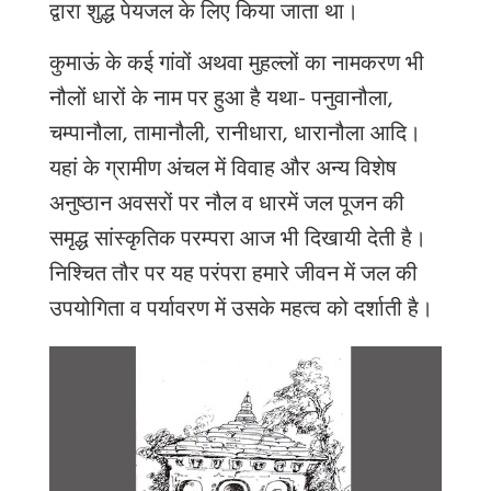
द्वारा
शुद्ध
पेयजल
के
लिए
किया
जाता
था।
कुमाऊं
के
कई
गांवों
अथवा
मुहल्लों
का
नामकरण
भी
नौलों
धारों
के
नाम
पर
हुआ
है
यथा
-
पनुवानौला
,
चम्पानौला
,
तामानौली
,
रानीधारा
,
धारानौला
आदि।
यहां
के
ग्रामीण
अंचल
में
विवाह
और
अन्य
विशेष
अनुष्ठान
अवसरों
पर
नौल
व
धार
में
जल
पूजन
की
समृद्ध
सांस्कृतिक
परम्परा
आज
भी
दिखायी
देती
है।
निश्चित
तौर
पर
यह
परंपरा
हमारे
जीवन
में
जल
की
उपयोगिता
व
पर्यावरण
में
उसके
महत्व
को
दर्शाती
है।