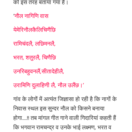
को
इस
तरह
बताया
गया
है।
‘
नौल नागिणि वास
ये
मेरि
नौल
कैलि
चिणैछि
रामिचंद
लै
,
लछिमन
लै
,
भरत
,
शतुर
लै
,
चिणैछि
उनरि
बहुवन
लैं
,
सीता
देही
लै
,
उरामिणि दुलाहिणी लै, नौल उलैंछ।’
गांव
के
लोगों
में
अत्यंत
जिज्ञासा
हो
रही
है
कि
नागों
के
निवास
स्थल
इस
सुन्दर
नौल
को
किसने
बनाया
होगा
....!!
तब
मांगल
गीत
गाने
वाली
गिदारियां
कहती
हैं
कि
भगवान
रामचन्द्र
व
उनके
भाई
लक्ष्मण
,
भरत
व